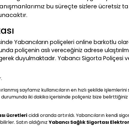
anışmanlarımız bu süreçte sizlere ücretsiz t
unacaktır.
tası
inde Yabancıların poliçeleri online barkotlu olar
nda poliçenin aslı vereceğiniz adrese ulaştırılm
gerek duyulmaktadır. Yabancı Sigorta Poliçesi v
r.
rlanmış sayfamız kullanıcıların en hızlı şekilde işlemlerin
rumunda iki dakika içerisinde poliçeniz bize belirttiğiniz i
sı ücretleri
ciddi oranda artırıldı. Yabancıların kendi si
ilirler. Satın aldığınız
Yabancı Sağlık Sigortası Elektron