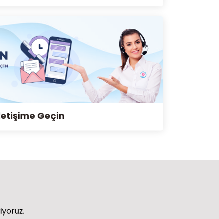
letişime Geçin
riyoruz.