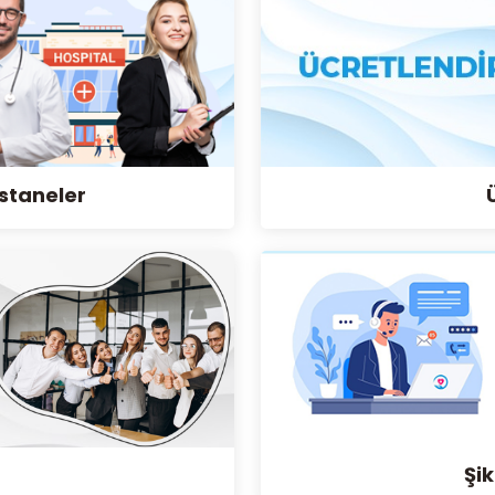
staneler
Şik