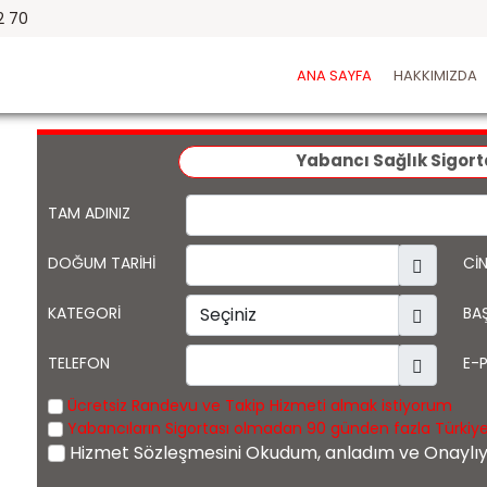
2 70
ANA SAYFA
HAKKIMIZDA
Yabancı Sağlık Sigort
TAM ADINIZ
e
p
DOĞUM TARİHİ
Cİ
!
KATEGORİ
BAŞ
TELEFON
E-
Ücretsiz Randevu ve Takip Hizmeti almak istiyorum
Yabancıların Sigortası olmadan 90 günden fazla Türkiye
Hizmet Sözleşmesini Okudum, anladım ve Onayl