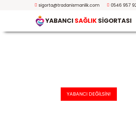
sigorta@tradanismanlik.com
0546 957 9
YABANCI
SAĞLIK
SİGORTASI
Yabancı Sağlık Sigortası il
Ücretsiz Randevu ve Taki
Hizmetlerinden faydalanın
YABANCI DEĞİLSİN!
Kampanya dahilinde 2023 yılında Yabancılar için
Türkiye'de yapılması zorunlu sağlık sigortasını
firmamızdan yaptıran Yabancılar randevu ve takip
hizmetlerinden ücretsiz yararlanıyor.