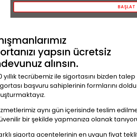
BAŞLAT
nışmanlarımız
ortanızı yapsın ücretsiz
devunuz alınsın.
0 yıllık tecrübemiz ile sigortasını bizden tal
igortası başvuru sahiplerinin formlarını doldu
luşturmaktayız.
izmetlerimiz aynı gün içerisinde teslim edilmek
üvenilir bir şekilde yapmanıza olanak tanıyor
arklı sigorta acentelerinin en uygun fiyat tekli