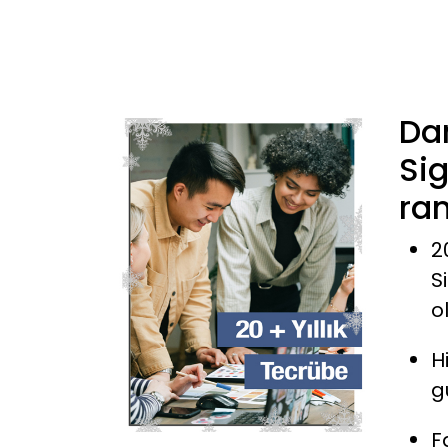
Da
Sig
ran
2
S
o
H
g
F