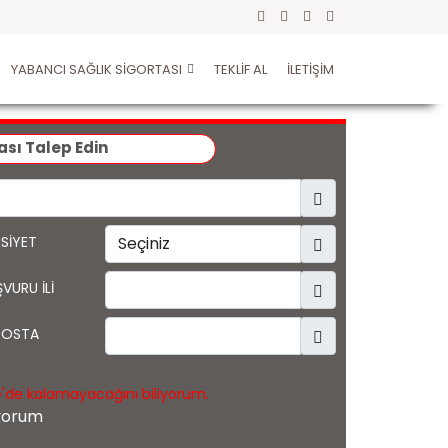
YABANCI SAĞLIK SİGORTASI
TEKLİF AL
İLETİŞİM
ası Talep Edin
NSİYET
VURU İLİ
POSTA
'de kalamayacağını biliyorum.
ıyorum